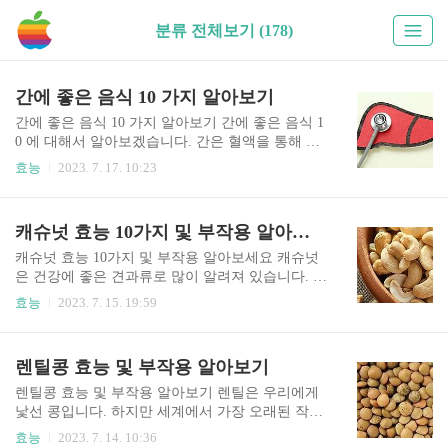
분류 전체보기 (178)
간에 좋은 음식 10 가지 알아보기
간에 좋은 음식 10 가지 알아보기 간에 좋은 음식 1
0 에 대해서 알아보겠습니다. 간은 혈액을 통해 공
급받은 영양분을 우리 몸에 필요한 물질로 만드는
효능
2023. 7. 17. 10:23
중요한 장기이다. 대사작용, 해독작용, 면역작용,
답즙형성과 같은 여러 가지 기능을 하는데, 간의 기
능이 저하되면 간의 기능이 떨어지면서 간염, 간경
캐슈넛 효능 10가지 및 부작용 알아보세요
화, 간성뇌증, 지방간 등의 간 질환이 발생할 수 있
다. 간세포는 서서히 파괴되므로 반 이상 간 기능이
캐슈넛 효능 10가지 및 부작용 알아보세요 캐슈넛
저하되어도 특별한 자가 증상이 없다. 간 기능이 저
은 건강에 좋은 견과류로 많이 알려져 있습니다. 특
하되는 원인은 간염 바이러스와 과량의 알코올 섭
히 심장 건강에 좋고 혈당을 조절해주며 다이어트
효능
2023. 7. 15. 19:59
취가 가장 일반적인 원인이다. 또한 약물, 영양불
에도 좋은 식품인데요. 캐슈넛에는 3대 영양소 및
량, 대사이상, 비만 등에 의해서도 간 기능이 저하
각종 무기질과 비타민도 풍부하며, 특히 불포화지
될 수 있다. 간의 기능이 저하되면 해독기능, 대사
방산이 풍부합니다. 이 불포화지방산은 심장질환
렌틸콩 효능 및 부작용 알아보기
작용의 이상, 혈액응고 생성 저하, 답즘의 이상으로
예방에 효과가 탁월한 것으로 알려져 있어 캐슈넛
쉬어도 피곤..
의 건강적 효능이 주목받고 있는데요. 또한 여성들
렌틸콩 효능 및 부작용 알아보기 렌틸은 우리에게
의 다이어트와 미용에도 탁월한 효과가 있다고 합
낯선 콩입니다. 하지만 세계에서 가장 오래된 작물
니다. 캐슈넛 효능, 부작용, 먹는법, 하루섭취량, 보
중 하나라고 합니다. 원산지인 중동과 근동 지역에
효능
2023. 7. 14. 10:36
관법등에 대해서 알아보겠습니다. 목차 캐슈넛이