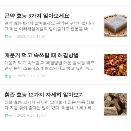
서는 신석기 시대에도 먹었답니다. 렌틸은 콩과에
란? 캐슈넛은 옻나무과에 해당되는 캐슈나무의 씨
속한 한해살이풀로 학명은 ‘렌즈 큐리나리스 (Lens
앗을 뜻합니다. 캐슈 열매는 과육과 씨앗 부분으로
culinaris)’입니다. 학명 그대로 ‘렌즈’라 부르기도
곤약 효능 8가지 알아보세요
나뉘는데, 둘다 먹을 수 있습니다. 과육은 사과 모
합니다. 볼록 렌즈의 이름이 이 콩에서 왔답니다.
양을 하고 있어서 캐슈 애플이라고 부르..
모양이 이 콩과 비슷하니까요. 라틴어 lens가 프랑
곤약 효능 8가지 알아보세요 곤약은 구약나물이라
스로 가서 lentille이 되고, 이것이 영어권에서 lentil
고 하는 여러해살이풀의 덩이줄기로 전분을 내어
로 정착된 것입니다. 렌틸콩(렌즈콩)은 인도나 중
만든 묵이다. 이 곤약은 흔히 우리가 먹는 청포묵처
효능
2023. 7. 13. 19:07
동 지역에서는 각종 요리에 들어가는 주요 작물 중
럼 무맛에 씹는 맛만 있다. 그러나 이 곤약은 낮은
하나입니다. 우리에게는 낯선 작물이지만, 건강에
열량 뿐 아니라 건강상의 효능도 가지고 있다. 곤약
좋다는 소문이 나면서 많은 이들이 찾는 건강 식품
효능 8가지를 알아보세요. 곤약은 칼로리가 거의
매운거 먹고 속쓰릴 때 해결방법
이 되었습니다. 현재 최대 생산국은 캐나다..
없고 혈당 부하는 0에 이르는 독특한 식품. 또한 콜
레스테롤과 성인병을 유발하는 트랜스 지방과 포
매운거 먹고 속쓰릴 때 해결방법 매운 음식을 먹으
화지방도 들어있지 않고 나트륨 역시 들어있지 않
면서 분명 스트레스가 해소되기도 하고 묘한 중독
다. 그러나 미네랄이나 비타민 같은 영양성분 역시
으로 인해 오히려 더 매운 음식을 찾는 경우가 있습
효능
2023. 7. 11. 22:07
들어있지 않다. 즉, 건강에 나쁜 성분이 없지만 영
니다. 하지만 이렇게 자극적인 음식은 식도염, 장
양 성분도 없다는 것이다. 목차 곤약 곤약은 구약나
염, 위궤양, 위경련, 위염 등을 일으키며, 우리나라
물의 땅속 덩이줄기로 전분을 내어 만든 묵입니다.
사람이 잘 걸리는 암인 위암에 걸릴 확률을 높입니
칡즙 효능 12가지 자세히 알아보기
구약나물은 천남성과에 속하는 여러해살이풀로,
다. 매운 맛은 '맛'이 아닌 통증이다. 이런 통증을 줄
원산지는 동남아시아와 중국 남..
이기 위해서 엔돌핀이 분비가 되는데, 이는 스트레
칡즙 효능 12가지 자세히 알아보기 칡은 여름 칡보
스 해소에 큰 도움을 준다고 한다. 엔돌핀 호르몬은
다 겨울 칡이 좋다는 말이 있다. 여름내 초록초록한
행복한 감정을 느끼게 하는 효과도 가지고 있다. 그
잎과 줄기는 말라가면서 뿌리로 기운이 모인다. 따
효능
2023. 6. 27. 13:17
외에도 매운음식 섭취는 다양한 효과가 있는데, 스
라서 여름철에는 칡꽃을 따고 칡뿌리는 늦가을이
트레스 해소 등의 효과를 보기위해서 너무 자주 섭
나 겨울에 캔다. 칡꽃과 칡뿌리는 모두 약으로 활용
취하는 것은 내성이 생기고 위건강을 악화시킬 수
가능하다. 칡즙 효능에 대해서 자세히 알아보자. 목