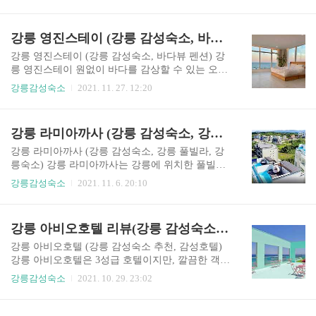
실이 스파가 구비되어 있으며, 자이글을 통해 숙소
소 강원 강릉시 창해로 27 연락처 010-2753-5943 강
내에서 바베큐까지 즐길 수 있는 숙소 입니다. 또한
릉 안목을 높이다 감성숙소는, 강릉 안목해변 바로
반신욕을 하면서 바다를 구경할 수 있는 장점이 있
강릉 영진스테이 (강릉 감성숙소, 바다뷰 펜션)
옆에 위치하고 있어서 안목해변을 즐길 수 있는 최
습니다. 강릉 당신의 안목에 대해서 다음에서 자세
적의 조건을 ..
히 확인해보세요. 강릉 당신의 안목 기본정보 체크
강릉 영진스테이 (강릉 감성숙소, 바다뷰 펜션) 강
인 3시, 체크아웃 11시 (22시 이후 입실 시 사전문
릉 영진스테이 원없이 바다를 감상할 수 있는 오션
의 필수) 가격 10만원 ~ 39만원 주차 주차불가 주소
뷰를 즐길 수 있는 감성숙소 입니다. 작지만 5층에
강릉감성숙소
2021. 11. 27. 12:20
강원 강릉시 창해로 14번길 6 연락처 010-8702-868
루프탑을 갖추고 있어서 프라이빗한 시간을 즐길
2 스파시설 301,302,401,402,502,503 구비, 이용시
수 있는 곳 입니다. 1층에 카페가 위치하고 있어서,
간 : 입실~22시, 입욕제 불가 바비큐 시설 자이글
체크인도 그곳에서 진행이 되며, 카페를 같이 운영
강릉 라미아까사 (강릉 감성숙소, 강릉 풀빌라, 강릉숙소)
이용 2만원 현장결제 강..
하고 있어서 웰컴티로 커피 또는 복숭아 아이스티
를 선택이 가능하다고 합니다. 강릉 영진스테이에
강릉 라미아까사 (강릉 감성숙소, 강릉 풀빌라, 강
대해서 아래에서 자세히 확인해보세요. 강릉 영진
릉숙소) 강릉 라미아까사는 강릉에 위치한 풀빌라
스테이 기본정보 체크인 3시, 체크아웃 11시 가격 2
펜션으로 인기가 엄청나게 많은 강릉 숙소 중 하나
강릉감성숙소
2021. 11. 6. 20:10
0만원~ 주차 주차가능 주소 강원 강릉시 연곡면 해
입니다. 순긋해변 까지 정말 10초도 안걸리는 시간
안로 1441 연락처 0507-1307-1987 강릉 영진스테이
과 주차장을 보유하고 있고 어느 숙소나 오션뷰를
에 단점이라면, 가격도 아니고 예약하기가 어렵다
자랑합니다. 또한 강릉 라미아까사 바로 옆에는 C
강릉 아비오호텔 리뷰(강릉 감성숙소 추천, 감성호텔)
는 점입니다. 마마무에 화사씨가 여기서 뮤직비디
U 편의점이 있으며, 경포해변까지도 차로 4분 밖에
오를 찍고 나..
걸리지 않은 좋은 위치에 자리하고 있습니다. 또한
강릉 아비오호텔 (강릉 감성숙소 추천, 감성호텔)
루프탑 수영장 객실을 보유하고 있어서 감성 충만
강릉 아비오호텔은 3성급 호텔이지만, 깔끔한 객실
한 인생샷을 남길 수 있는 공간 또한 가지고 있습니
과 좋은 시설로 인기가 높은 숙소 중 하나입니다.
강릉감성숙소
2021. 10. 29. 23:02
다. 강릉 라미아까사 풀빌라 펜션에 대해서 자세히
가장 큰 장점은 강릉바다를 한껏 품은 파노라마 오
확인해보도록 하겠습니다. 강릉 라미아까사 기본
션뷰에서 보는 멋진 경치가 아닐까 싶습니다. 좋은
정보 체크인 3시, 체크아웃 11시 가격 11만원 ~ 55
뷰와 함께 루프탑에는 민트색의 아름다운 느낌을