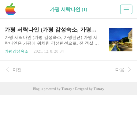
가평 서락나인 (1)
가평 서락나인 (가평 감성숙소, 가평펜션)
가평 서락나인 (가평 감성숙소, 가평펜션) 가평 서
락나인은 가평에 위치한 감성팬션으로, 전 객실 노
천탕을 갖추고 있다는 장점을 가지고 있으며, 총객
가평감성숙소
2021. 12. 8. 20:34
실이 6개밖에 되지 않아서 좀더 프라이빗한 휴식을
취하실 수 있는 숙소입니다. 인기가 많다보니 숙소
가 미리미리 예약이 꽉차는 만큼 관심이 가신다면
이전
다음
미리미리 예약을 해두시는 것이 좋을 듯 싶습니다.
객실별 노천탕을 갖추고 있고, 별도의 수영장, 가
든, 카페테리아등을 갖추고 있는 가평 서락나인 숙
Blog is powered by
Tistory
/ Designed by
Tistory
소에 자세한 정보를 아래에서 확인해보세요. 가평
서락나인 기본정보 체크인 3시, 체크아웃 11시 가
격 25만 ~ 45만원 주차 주차가능 주소 경기도 가평
군 설악면 전위골길 61-5 노천탕 사용 별도 3만원
그릴 및 숯불 2인기준 2만원, 3~4인 3만원 가평 서
락나인 객실..