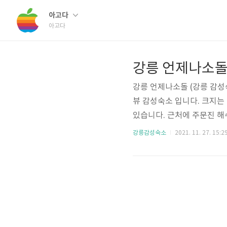
아고다
아고다
강릉 언제나소돌 
강릉 언제나소돌 (강릉 감성
뷰 감성숙소 입니다. 크지는
있습니다. 근처에 주문진 해
하실 수 있습니다. 시원한 
강릉감성숙소
2021. 11. 27. 15:2
인해보세요. 강릉 언제나소돌 
차가능 주소 강원도 강릉시 
하게 사용 가능) 1층에는 
한다고 하니 커피 한잔하시는 