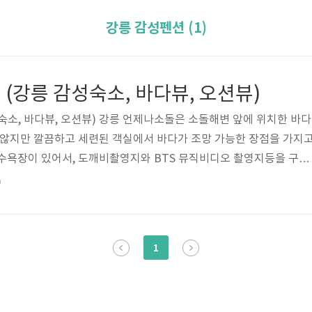
강릉 감성펜션 (1)
(강릉 감성숙소, 바다뷰, 오션뷰)
숙소, 바다뷰, 오션뷰) 강릉 언제나소돌은 소돌해변 앞에 위치한 바다
 않지만 깔끔하고 세련된 객실에서 바다가 조망 가능한 장점을 가지
수욕장이 있어서, 도깨비촬영지와 BTS 뮤직비디오 촬영지등을 구경
오션뷰가 펼쳐지는 강릉 언제나소돌 펜션에 자세한 정보를 아래에서 
9
기본정보 체크인 3시, 체크아웃 11시 가격 9만원 ~ 40만원 주차 주
주문진읍 해안로 2011 바베큐 자이글 대여비용 2만원 (객실 내에서 
어나더먼스라는 카페가 있는데 투숙객에 한해서 20%할인 혜택을 제공
1
것도 좋을 것 같습..