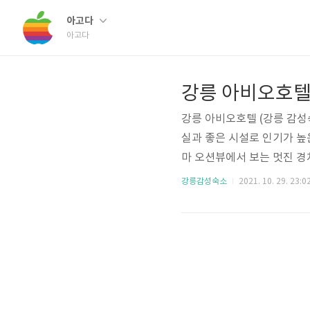
아고다
아고다
강릉 아비오호텔
강릉 아비오호텔 (강릉 감성
실과 좋은 시설로 인기가 높
마 오션뷰에서 보는 멋진 경
느낌을 주는 딱 인스타 감성
강릉감성숙소
2021. 10. 29. 23:0
것과 같은 숲뷰를 제공하는 
의 컨디션을 충족하면서도 좋
도록하겠습니다. 강릉 아비오호
차 주차 가능 연락처 033-640