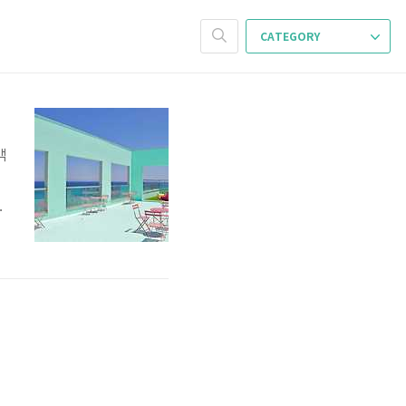
CATEGORY
객
운
텔
보