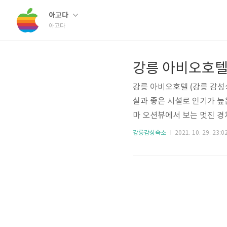
아고다
아고다
강릉 아비오호텔
강릉 아비오호텔 (강릉 감성
실과 좋은 시설로 인기가 높
마 오션뷰에서 보는 멋진 경
느낌을 주는 딱 인스타 감성
강릉감성숙소
2021. 10. 29. 23:0
것과 같은 숲뷰를 제공하는 
의 컨디션을 충족하면서도 좋
도록하겠습니다. 강릉 아비오호
차 주차 가능 연락처 033-640