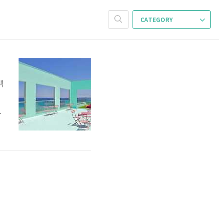
CATEGORY
객
운
텔
보