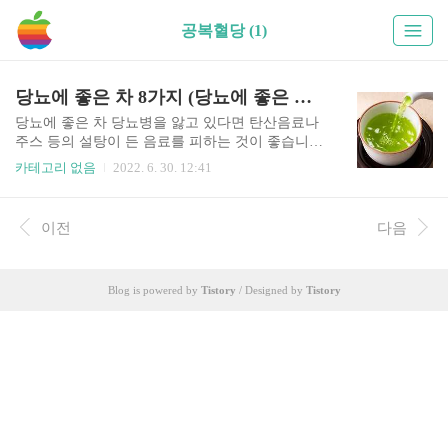
공복혈당 (1)
당뇨에 좋은 차 8가지 (당뇨에 좋은 이유)
당뇨에 좋은 차 당뇨병을 앓고 있다면 탄산음료나
주스 등의 설탕이 든 음료를 피하는 것이 좋습니다.
대신에 혈당을 자극하지 않으면서 스트레스 완화
카테고리 없음
2022. 6. 30. 12:41
에도 도움이되는 차를 마실 것을 권장하고 있습니
다. 미국 건강의학 사이트 ‘에브리데이헬스 닷
컴’에 의하면 차는 탄수화물 없이 수분공급과 항산
이전
다음
화제를 제공하는 방법이다. 등록 영양사 줄리 스테
판스키는 “당뇨병의 발병 위험에 대한 차의 영향에
대한 메타 분석에서 하루에 세 잔 또는 그 이상의
Blog is powered by
Tistory
/ Designed by
Tistory
차를 마시는 것이 당뇨병의 위험 감소와 관련이 있
다는 결론을 내렸다”고 말했다. 다양한 당뇨에 좋
은 차를 소개해보겠다. 목차 1. 녹차 - 당뇨병 뿐만
아니라 비만 예방에도 도움을 준다. 녹차와 녹차 추
출물은 혈당 수치를 낮춰 제2형 당뇨병과 비만 예
방에 도움이 될 수 있다. 리..