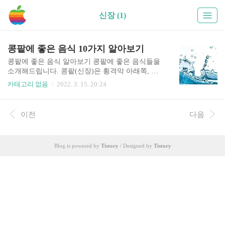
신장 (1)
콩팥에 좋은 음식 10가지 알아보기
콩팥에 좋은 음식 알아보기 콩팥에 좋은 음식들을
소개해드립니다. 콩팥(신장)은 횡격막 아래쪽, 배
뒤에 위치하며 우리 몸의 노폐물을 제거해주며 체
카테고리 없음
2022. 3. 15. 20:24
내 수분 및 염분 조절과 전해질, 산연김 균형을 조
절해주는 역할을 하는 장기입니다. 대사 부산물의
노폐물을 제거해주고, 체내의 수분양과 염분양을
이전
다음
조절해주며, 혈액과 체액의 전해질 및 산염기 균형
을 유지하는 역할을 담당하고 있습니다. 우리 몸의
콩팥은 두개가 있으며, 신장은 외부의 도움없이도
Blog is powered by
Tistory
/ Designed by
Tistory
기능을 수행하는데 문제가 없지만 당뇨병이나 고
혈압 등의 질환이 있는 경우 신장 기능에 문제가 생
길 수 있다. 이러한 질환들이 지속되어서 신장이 계
속적으로 손상이 되면 만성 신부전증으로 이어질
수 있으니 관리가 필요하다. 아래에서 콩팥에 좋은
고기, 과일 종류 등에 대해서 자세..