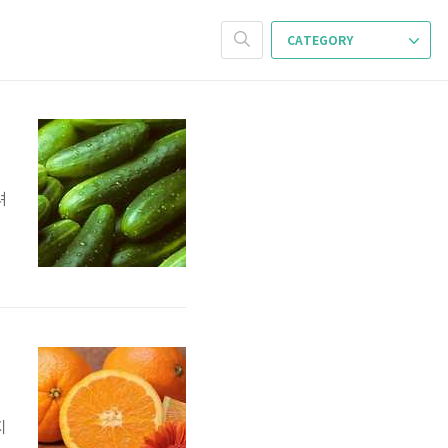
CATEGORY
려
을
민
껍
지