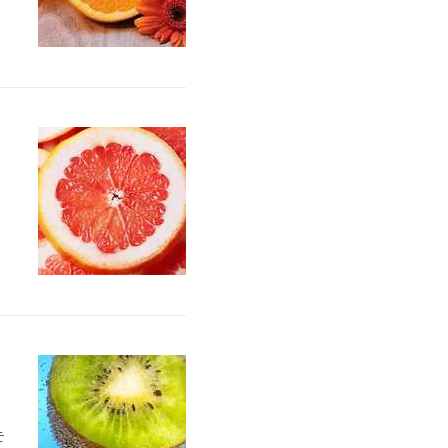
성
틴
는