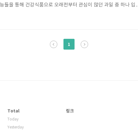
효능들을 통해 건강식품으로 오래전부터 관심이 많던 과일 중 하나 입
알아보겠습니다. 목차 키위 영양성분 키위는 100g당 열량 53kcal 
 9.8g (식이섬유 2.3g), 단백질 0.8g, 나트륨 1g 지방 0.6g 등
,E,A, 엽산, 칼륨등의 다양한 영양소를 포함하고 있습니다. 키위 효
 장 건강에 효과적인 식이섬유가 풍부합니다. 천연 단백질 분해효소
1
Total
링크
Today
Yesterday