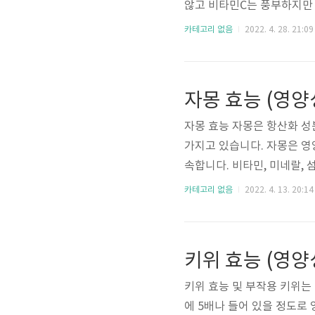
않고 비타민C는 풍부하지만 
지의 칼로리가 100g 기준 
카테고리 없음
2022. 4. 28. 21:09
을 권하지는 않는다. 오렌지
효능 또한 다양하다. 가장 
산소를 제거해주고 피부의 
자몽 효능 (영
C는 피부의 보습 작용과 탄
자몽 효능 자몽은 항산화 성
가지고 있습니다. 자몽은 
속합니다. 비타민, 미네랄,
차 자몽 영양성분 자몽은 10
카테고리 없음
2022. 4. 13. 20:14
이외에도 칼륨, 칼슘, 철분,
을 비롯한 다양한 항산화 
유명한데 자몽에 함유되어 
키위 효능 (영
을 더 느끼도록 만들어 줍니다
키위 효능 및 부작용 키위는
에 5배나 들어 있을 정도로