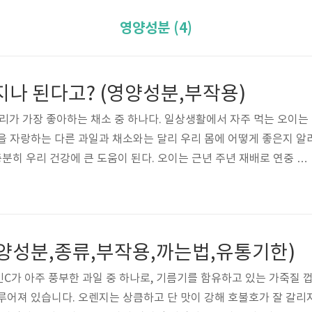
영양성분 (4)
지나 된다고? (영양성분,부작용)
우리가 가장 좋아하는 채소 중 하나다. 일상생활에서 자주 먹는 오이는
을 자랑하는 다른 과일과 채소와는 달리 우리 몸에 어떻게 좋은지 알
충분히 우리 건강에 큰 도움이 된다. 오이는 근년 주년 재배로 연중 먹
여름동안만 먹어왔다. 오이의 식품가치는 여름동안 수분공급과 씹는 감
공급 그리고 알칼리성 식품이라는 데 있었다. 또한 오이는 칼륨의 함량
로 내보내는 역할을 하여 몸이 한결 개운해지고 맑게 한다. 오이 효능
. 칼로리는 적고, 영양소는 많다 300그램짜리 오이 한 개에는 비타
영양성분,종류,부작용,까는법,유통기한)
있다. ..
C가 아주 풍부한 과일 중 하나로, 기름기를 함유하고 있는 가죽질 
루어져 있습니다. 오렌지는 상큼하고 단 맛이 강해 호불호가 잘 갈리