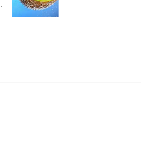
니
밖
으
능
인