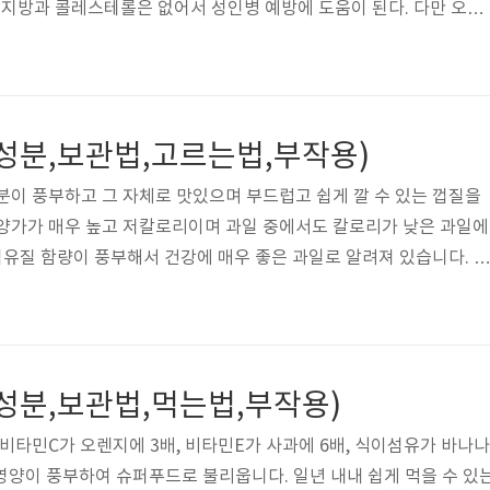
지방과 콜레스테롤은 없어서 성인병 예방에 도움이 된다. 다만 오렌
40kcal 정도인 것과 고당도 식품임을 감안해 다이어트 시 섭취하는 것
는 비타민C를 비롯해 섬유질, 비타민A 등의 영양소를 포함하고 있어
먼저, 오렌지에 풍부하게 함유돼 있는 비타민C는 항산화 작용으로 활
색소침착을 억제시켜 줘 피부미용에 도움을 준다. 뿐만 아니라 비타민
양성분,보관법,고르는법,부작용)
력향상을 도와주기에 ..
분이 풍부하고 그 자체로 맛있으며 부드럽고 쉽게 깔 수 있는 껍질을
영양가가 매우 높고 저칼로리이며 과일 중에서도 칼로리가 낮은 과일에
 섬유질 함량이 풍부해서 건강에 매우 좋은 과일로 알려져 있습니다. 목
0g당 42칼로리 이며, 식이섬유가 풍부하고, 비타민C가 풍부합니다.
 비타민B6, 마그네슘 등의 성분이 포함되어 있으며 리코펜, 베타카로
성분또한 풍부합니다. 자몽 효능 체중감량 자몽은 다이어트 식품으로도
있는 수용성 섬유질이 소화 과정에서 젤 같은 물질이 형성되며 포만감
양성분,보관법,먹는법,부작용)
. 자몽 다이어트는..
 비타민C가 오렌지에 3배, 비타민E가 사과에 6배, 식이섬유가 바나나
 영양이 풍부하여 슈퍼푸드로 불리웁니다. 일년 내내 쉽게 먹을 수 있