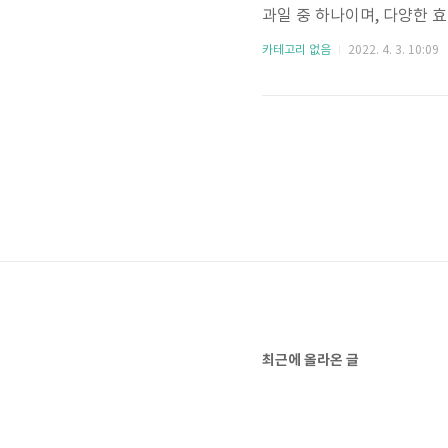
과일 중 하나이며, 다양한 
다. 키위에 대해서 자세하게 
카테고리 없음
2022. 4. 3. 10:09
에 안되는 저칼로리이며, 탄수화물
로 이루어져 있으며, 비타민C
장 건강 개선 키위는 소화와
액티니딘을..
최근에 올라온 글