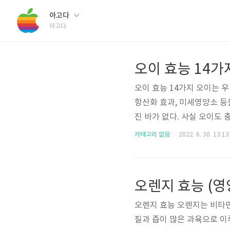
아고다
아고다
오이 효능 14가
오이 효능 14가지 오이는 
항산화 효과, 미세영양소 등
진 바가 없다. 사실 오이도 
수 있지만 원래 늦봄부터 
카테고리 없음
2022. 6. 30. 13:13
촉, 독특한 향기와 비타민 
이 높아 체내 노폐물을 밖으
에 대해 자세하게 알아보자 1
오렌지 효능 (
C 하루 권장량의 14%가 들어
오렌지 효능 오렌지는 비타민
질과 즙이 많은 과육으로 이