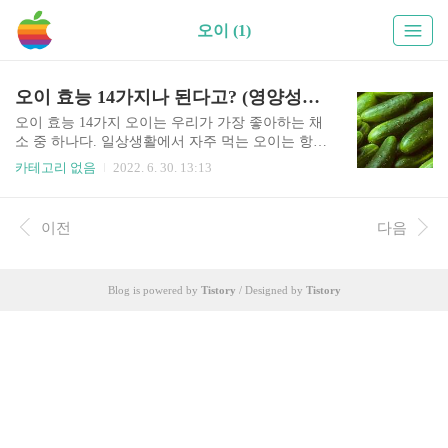
오이 (1)
오이 효능 14가지나 된다고? (영양성분,부작용)
오이 효능 14가지 오이는 우리가 가장 좋아하는 채
소 중 하나다. 일상생활에서 자주 먹는 오이는 항산
화 효과, 미세영양소 등을 자랑하는 다른 과일과 채
카테고리 없음
2022. 6. 30. 13:13
소와는 달리 우리 몸에 어떻게 좋은지 알려진 바가
없다. 사실 오이도 충분히 우리 건강에 큰 도움이
된다. 오이는 근년 주년 재배로 연중 먹을 수 있지
이전
다음
만 원래 늦봄부터 여름동안만 먹어왔다. 오이의 식
품가치는 여름동안 수분공급과 씹는 감촉, 독특한
향기와 비타민 공급 그리고 알칼리성 식품이라는
Blog is powered by
Tistory
/ Designed by
Tistory
데 있었다. 또한 오이는 칼륨의 함량이 높아 체내
노폐물을 밖으로 내보내는 역할을 하여 몸이 한결
개운해지고 맑게 한다. 오이 효능에 대해 자세하게
알아보자 1. 칼로리는 적고, 영양소는 많다 300그램
짜리 오이 한 개에는 비타민 C 하루 권장량의 14%
가 들어있다. ..