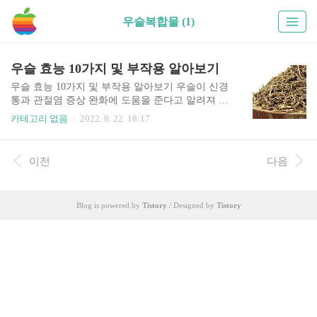
우슬복합물 (1)
우슬 효능 10가지 및 부작용 알아보기
우슬 효능 10가지 및 부작용 알아보기 우슬이 신경
통과 관절염 증상 완화에 도움을 준다고 알려져 관
심이 커진다. 우슬은 소의 무릎뼈야 닮아 쇠무릎이
카테고리 없음
2022. 8. 22. 18:17
라고도 불린다. 동의보감에 따르면 "우슬은 한습으
로 무릎을 굽혔다 폈다 하지 못하는 것과 남자의 음
소증과 노인의 요실금을 치료한다"로 기록돼있다.
이전
다음
또 "우슬의 뿌리는 골수를 보충하고 음기를 잘 통
하게 해 머리카락이 하얘지지 않게 하고 음위증을
낫게 한다. 또 허리와 등뼈가 아픈 것을 낫게 한
Blog is powered by
Tistory
/ Designed by
Tistory
다"도 남겨져 있다. 우슬 효능에 대해서 자세히 알
아보자. 목차 1. 관절염개선 우슬뿌리의 가장 대표
적인 효능이라고 한다면 바로 관절치료에 효과적
인 도움을 준다고 것인데요. 풍부한 사포닌과 칼슘
이 염증을 배출하고 통증완화 및 골격, 근육강화에
큰 도움을 주어 류머티스 관절염..