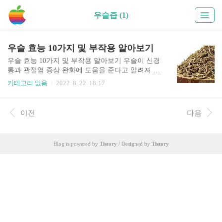
우슬즙 (1)
우슬 효능 10가지 및 부작용 알아보기
우슬 효능 10가지 및 부작용 알아보기 우슬이 신경
통과 관절염 증상 완화에 도움을 준다고 알려져 관
심이 커진다. 우슬은 소의 무릎뼈야 닮아 쇠무릎이
카테고리 없음
2022. 8. 22. 18:17
라고도 불린다. 동의보감에 따르면 "우슬은 한습으
로 무릎을 굽혔다 폈다 하지 못하는 것과 남자의 음
소증과 노인의 요실금을 치료한다"로 기록돼있다.
이전
다음
또 "우슬의 뿌리는 골수를 보충하고 음기를 잘 통
하게 해 머리카락이 하얘지지 않게 하고 음위증을
낫게 한다. 또 허리와 등뼈가 아픈 것을 낫게 한
Blog is powered by
Tistory
/ Designed by
Tistory
다"도 남겨져 있다. 우슬 효능에 대해서 자세히 알
아보자. 목차 1. 관절염개선 우슬뿌리의 가장 대표
적인 효능이라고 한다면 바로 관절치료에 효과적
인 도움을 준다고 것인데요. 풍부한 사포닌과 칼슘
이 염증을 배출하고 통증완화 및 골격, 근육강화에
큰 도움을 주어 류머티스 관절염..