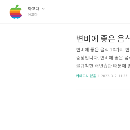
아고다
아고다
변비에 좋은 음식
변비에 좋은 음식 10가지 
증상입니다. 변비에 좋은 음
불규칙한 배변습관 때문에 
않고 배변 습관이 불규칙해지
카테고리 없음
2022. 3. 2. 11:35
화 등으로 변비가 나타나기도
레스등으로 불규칙한 배변습
을 섭취해주면서 만성 변비
었으면 좋겠습니다. 아래에서