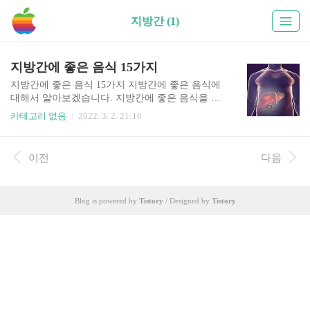
지방간 (1)
지방간에 좋은 음식 15가지
지방간에 좋은 음식 15가지 지방간에 좋은 음식에
대해서 알아보겠습니다. 지방간에 좋은 음식을 섭
취해야하는 이유는 간은 혈액을 통해 공급받은 영
카테고리 없음
2022. 3. 2. 21:10
양분을 우리 몸에 필요한 물질로 만드는 중요한 장
기이다. 대사작용, 해독작용, 면역작용, 답즙형성과
같은 여러 가지 기능을 하는데, 간의 기능이 저하되
이전
다음
면 간의 기능이 떨어지면서 간염, 간경화, 간성뇌
증, 지방간 등의 간 질환이 발생할 수 있다. 간세포
는 서서히 파괴되므로 반 이상 간 기능이 저하되어
Blog is powered by
Tistory
/ Designed by
Tistory
도 특별한 자가 증상이 없다. 지방간에 좋은 음식에
대해서 아래에서 자세히 알아보자. 목차 지방간 지
방간은 이름 그대로 간에 지방이 많이 낀 상태로,
지방의 비율이 5% 이상이면 지방간으로 진단한다.
건강검진에서 지방간을 진단받은 사람 가운데는
“술도 안 먹는데 왜 지방..