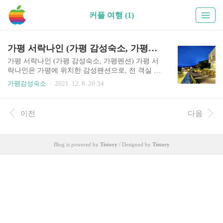
커플 여행 (1)
가평 서락나인 (가평 감성숙소, 가평펜션)
가평 서락나인 (가평 감성숙소, 가평펜션) 가평 서
락나인은 가평에 위치한 감성팬션으로, 전 객실 노
천탕을 갖추고 있다는 장점을 가지고 있으며, 총객
가평감성숙소
2021. 12. 8. 20:34
실이 6개밖에 되지 않아서 좀더 프라이빗한 휴식을
취하실 수 있는 숙소입니다. 인기가 많다보니 숙소
가 미리미리 예약이 꽉차는 만큼 관심이 가신다면
이전
다음
미리미리 예약을 해두시는 것이 좋을 듯 싶습니다.
객실별 노천탕을 갖추고 있고, 별도의 수영장, 가
든, 카페테리아등을 갖추고 있는 가평 서락나인 숙
Blog is powered by
Tistory
/ Designed by
Tistory
소에 자세한 정보를 아래에서 확인해보세요. 가평
서락나인 기본정보 체크인 3시, 체크아웃 11시 가
격 25만 ~ 45만원 주차 주차가능 주소 경기도 가평
군 설악면 전위골길 61-5 노천탕 사용 별도 3만원
그릴 및 숯불 2인기준 2만원, 3~4인 3만원 가평 서
락나인 객실..