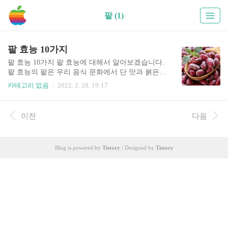
팥 (1)
팥 효능 10가지
팥 효능 10가지 팥 효능에 대해서 알아보겠습니다.
팥 효능의 팥은 우리 음식 문화에서 단 맛과 붉은
색감을 나타내는 속 재료로 많이 애용되었습니다.
카테고리 없음
2022. 2. 28. 19:17
잡곡으로서 밥에 섞거나 죽을 쑤고 떡의 고물이나
속 재료 등 식생활 전반에 별식을 만드는데 없어서
는 안 되는 재료인 팥입니다. 팥 효능은 한방에서는
이전
다음
소변을 잘 나오게 하고, 해독하고 염증을 없애는데
이용돼 왔으며, 팥을 갈아 외용제로 상처에 붙이기
도 한다. 또한 이뇨작용, 과식방지, 변비예방, 신장
Blog is powered by
Tistory
/ Designed by
Tistory
염의 완화, 붓기 제거, 비타민 보완, 성인병 예방의
효능이 있습니다. 팥 효능에 대해서 자세히 확인해
보세요. 목차 팥 팥 100g의 칼로리는 330kcal정도입
니다. 지방은 1g 정도가 함유되어 있는데, 당연히
포화지방이나 트랜스 지방이 아닌 건강한 지방이
들어..