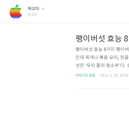
아고다
아고다
팽이버섯 효능 
팽이버섯 효능 8가지 팽이버
인데 찌개나 볶음 요리, 전
섯은 ‘우리 몸의 청소부’다
이섬유가 풍부하고, 배설 효과
카테고리 없음
2022. 2. 23. 18:42
의 불필요한 요소를 말끔하
요. 목차 팽이버섯 팽이버
에 비해 우리 몸에 매우 이로
의 추운 날씨가 제철인 덕분