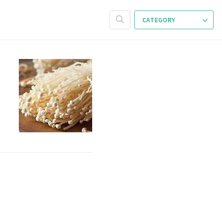
CATEGORY
내