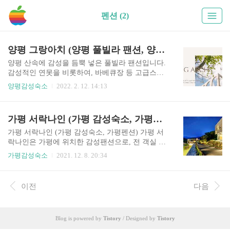
펜션 (2)
양평 그랑아치 (양평 풀빌라 팬션, 양평 감성숙소 추천)
양평 산속에 감성을 듬뿍 넣은 풀빌라 팬션입니다.
감성적인 연못을 비롯하여, 바베큐장 등 고급스럽
고 아기자기함이 넘치는 숙소를 느낄 수 있습니다.
양평감성숙소
2022. 2. 12. 14:13
양평 그랑아치에서 감성을 듬뿍 담아가세요. 양평
그랑아치 기본정보 체크인 3시30분, 체크아웃 11시
가격 38만~ 주차 주차가능 주소 경기도 양평군 산
가평 서락나인 (가평 감성숙소, 가평펜션)
수유꽃길 207 그랑아치 전화번호 010-8376-9759 양
평 그랑아치 들여다보기 아름다움과 감성이 넘치
가평 서락나인 (가평 감성숙소, 가평펜션) 가평 서
는 양평 그랑아치에서 좋은 시간 만들어보세요. 양
락나인은 가평에 위치한 감성팬션으로, 전 객실 노
평 그랑아치 예약하기 양평 그랑아치 예약하러가
천탕을 갖추고 있다는 장점을 가지고 있으며, 총객
가평감성숙소
2021. 12. 8. 20:34
기 그랑아치 경기도 양평 펜션, 바베큐, 호수전망,
실이 6개밖에 되지 않아서 좀더 프라이빗한 휴식을
산책로, 빔프로젝트 구비, 독채 펜션 www.grangarc
취하실 수 있는 숙소입니다. 인기가 많다보니 숙소
h.kr 양평 그랑아치 감성숙소에 대해서 소개해드렸
가 미리미리 예약이 꽉차는 만큼 관심이 가신다면
이전
다음
습니다. 좋은 시간 되세요. 감사합니다
미리미리 예약을 해두시는 것이 좋을 듯 싶습니다.
객실별 노천탕을 갖추고 있고, 별도의 수영장, 가
든, 카페테리아등을 갖추고 있는 가평 서락나인 숙
Blog is powered by
Tistory
/ Designed by
Tistory
소에 자세한 정보를 아래에서 확인해보세요. 가평
서락나인 기본정보 체크인 3시, 체크아웃 11시 가