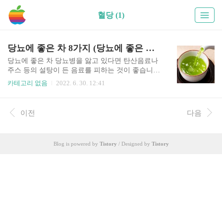
혈당 (1)
당뇨에 좋은 차 8가지 (당뇨에 좋은 이유)
당뇨에 좋은 차 당뇨병을 앓고 있다면 탄산음료나
주스 등의 설탕이 든 음료를 피하는 것이 좋습니다.
대신에 혈당을 자극하지 않으면서 스트레스 완화
카테고리 없음
2022. 6. 30. 12:41
에도 도움이되는 차를 마실 것을 권장하고 있습니
다. 미국 건강의학 사이트 ‘에브리데이헬스 닷
컴’에 의하면 차는 탄수화물 없이 수분공급과 항산
이전
다음
화제를 제공하는 방법이다. 등록 영양사 줄리 스테
판스키는 “당뇨병의 발병 위험에 대한 차의 영향에
대한 메타 분석에서 하루에 세 잔 또는 그 이상의
Blog is powered by
Tistory
/ Designed by
Tistory
차를 마시는 것이 당뇨병의 위험 감소와 관련이 있
다는 결론을 내렸다”고 말했다. 다양한 당뇨에 좋
은 차를 소개해보겠다. 목차 1. 녹차 - 당뇨병 뿐만
아니라 비만 예방에도 도움을 준다. 녹차와 녹차 추
출물은 혈당 수치를 낮춰 제2형 당뇨병과 비만 예
방에 도움이 될 수 있다. 리..