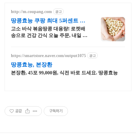
http://m.coupang.com
광고
땅콩효능 쿠팡 최대 5퍼센트 적
립
고소 바삭 볶음땅콩 대용량! 로켓배
송으로 건강 간식 오늘 주문, 내일 도
착! 무설탕 무염 건강 간식! 지퍼팩으
로 편리하게, 아이 어르신도 부드럽
게!
https://smartstore.naver.com/output1075
광고
땅콩효능, 본장환
본장환, 45포 99,000원, 식전 바로 드세요. 땅콩효능
공감
구독하기