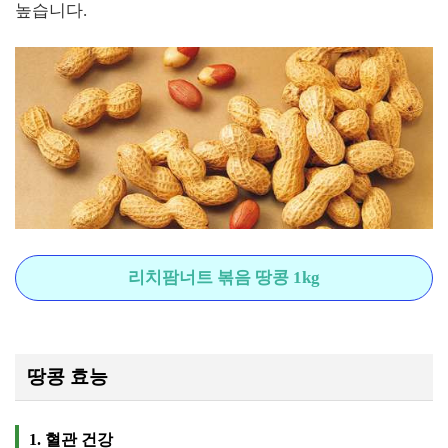
높습니다.
리치팜너트 볶음 땅콩 1kg
땅콩 효능
1. 혈관 건강